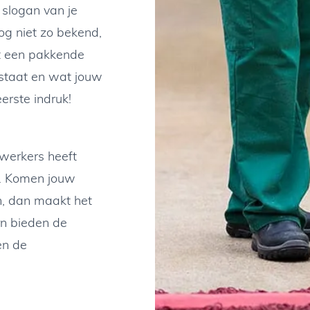
 slogan van je
nog niet zo bekend,
et een pakkende
 staat en wat jouw
erste indruk!
werkers heeft
rn. Komen jouw
, dan maakt het
rn bieden de
en de