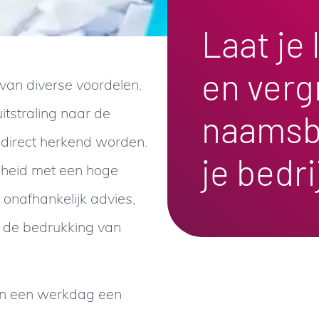
Laat je
en verg
 van diverse voordelen.
itstraling naar de
naamsb
direct herkend worden.
je bedri
dheid met een hoge
 onafhankelijk advies,
n de bedrukking van
en een werkdag een