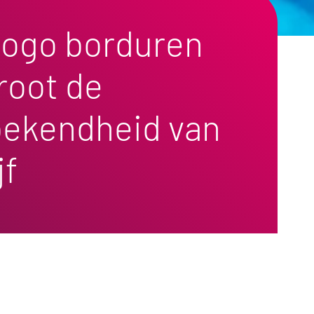
 logo borduren
root de
ekendheid van
jf