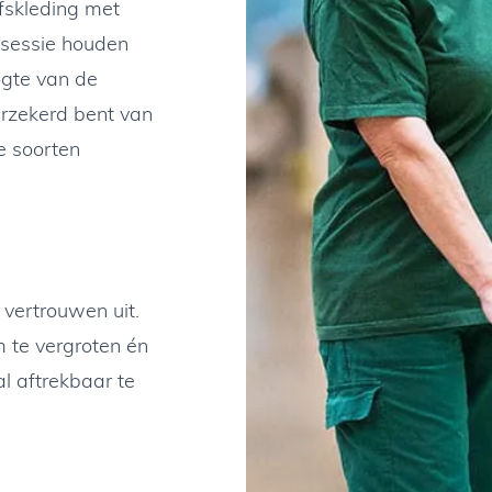
fskleding met
ssessie houden
ogte van de
erzekerd bent van
e soorten
 vertrouwen uit.
 te vergroten én
l aftrekbaar te