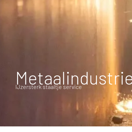
Metaalindustri
IJzersterk staaltje service