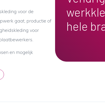
werkkle
fskleding voor de
ijpwerk gaat, productie of
hele br
igheidskleding voor
 plaatbewerkers.
sen en mogelijk