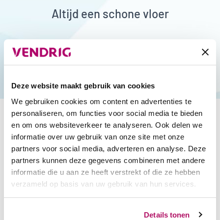
Altijd een schone vloer
Deze website maakt gebruik van cookies
We gebruiken cookies om content en advertenties te
personaliseren, om functies voor social media te bieden
en om ons websiteverkeer te analyseren. Ook delen we
informatie over uw gebruik van onze site met onze
partners voor social media, adverteren en analyse. Deze
partners kunnen deze gegevens combineren met andere
Liever even bellen?
informatie die u aan ze heeft verstrekt of die ze hebben
Onze experts staan voor je klaar.
verzameld op basis van uw gebruik van hun services.
Neem contact op
Bel 030 – 212 30 00
Details tonen