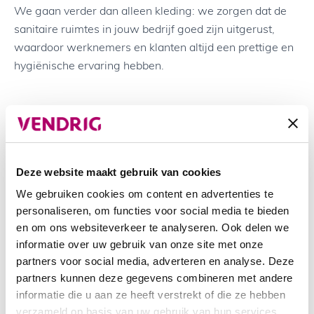
We gaan verder dan alleen kleding: we zorgen dat de
sanitaire ruimtes in jouw bedrijf goed zijn uitgerust,
waardoor werknemers en klanten altijd een prettige en
hygiënische ervaring hebben.
Soorten toiletbrilreinigers
Witte toiletbrilreiniger:
bij Vendrig bieden we één
type toiletbrilreiniger aan, dat beschikbaar is in
Deze website maakt gebruik van cookies
twee verschillende kleuren. Kies voor klassiek wit.
We gebruiken cookies om content en advertenties te
Wit staat voor reinheid en een optimale hygiëne.
personaliseren, om functies voor social media te bieden
Het geeft je medewerkers of klanten een schoon
en om ons websiteverkeer te analyseren. Ook delen we
gevoel.
informatie over uw gebruik van onze site met onze
RVS-look reiniger:
naast wit bieden we dezelfde
partners voor social media, adverteren en analyse. Deze
reiniger in RVS-look aan. Dit biedt een modernere
partners kunnen deze gegevens combineren met andere
uitstraling. Wist je dat wij alle sanitairproducten in
informatie die u aan ze heeft verstrekt of die ze hebben
een witte en een RVS-look-lijn aanbieden? Op
verzameld op basis van uw gebruik van hun services.