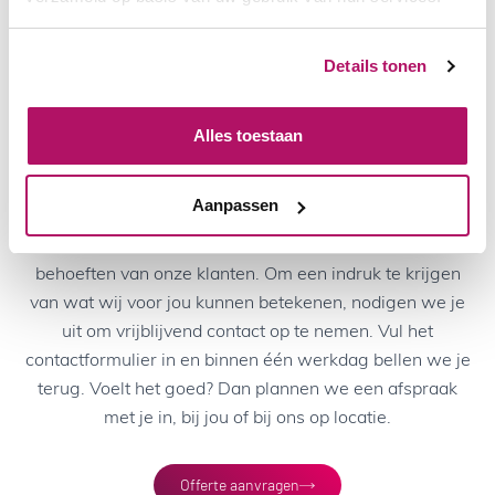
deze manier kies je gemakkelijk voor een
complete set die bij jouw bedrijfsinterieur past.
Details tonen
Kom in contact
Alles toestaan
Geïnteresseerd in onze service?
Aanpassen
Elke branche en elk bedrijf is uniek. Daarom passen we
onze dienstverlening altijd aan op de specifieke
behoeften van onze klanten. Om een indruk te krijgen
van wat wij voor jou kunnen betekenen, nodigen we je
uit om vrijblijvend contact op te nemen. Vul het
contactformulier in en binnen één werkdag bellen we je
terug. Voelt het goed? Dan plannen we een afspraak
met je in, bij jou of bij ons op locatie.
Offerte aanvragen