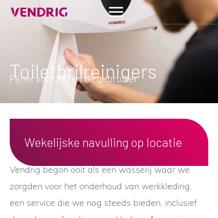
Toiletbrilreinigers
Fijner voor jou én de gebruiker
Wekelijske navulling op locatie
Vendrig begon ooit als een wasserij waar we
zorgden voor het onderhoud van werkkleding,
een service die we nog steeds bieden, inclusief