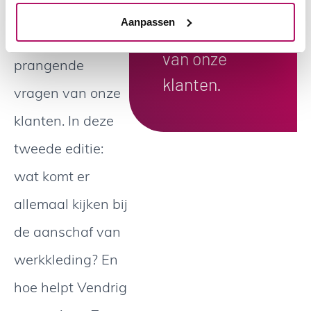
prangende
beantwoorden
Aanpassen
vragen
we de meest
van onze
prangende
klanten.
vragen van onze
klanten. In deze
tweede editie:
wat komt er
allemaal kijken bij
de aanschaf van
werkkleding? En
hoe helpt Vendrig