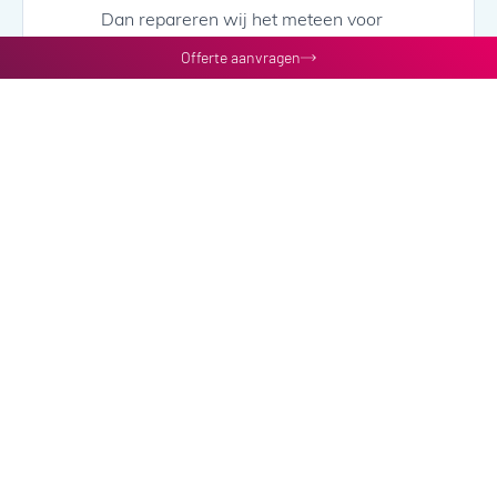
Dan repareren wij het meteen voor
je.
Offerte aanvragen
‘En wat doe ik met gedragen
kleding van mensen die uit
dienst gaan?’
Als je zelf werkkleding aanschaft,
kun je te maken krijgen met
afwijkende kledingmaten in je
voorraad. Stel, iemand met maat 66
gaat uit dienst, dan kun je moeilijk in
je vacaturetekst zetten dat je iemand
met maat 66 zoekt. Huur je
werkkleding bij Vendrig, dan heb je
hier geen omkijken naar. Je levert
maat 66 gewoon bij ons in en de
nieuwe medewerker krijgt passende