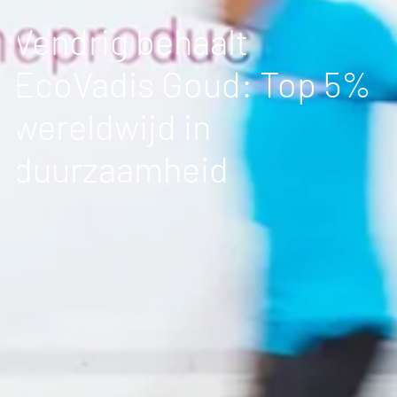
Vendrig behaalt
EcoVadis Goud: Top 5%
wereldwijd in
duurzaamheid