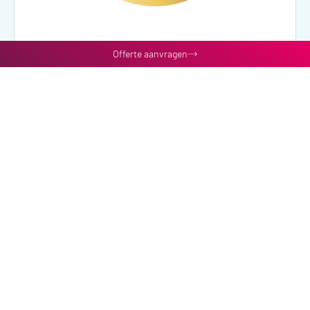
Offerte aanvragen
De juiste werkkleding voor jouw bedrijf.
Advies op maat nodig?
Wij staan voor je klaar.