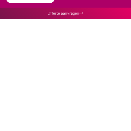
Offerte aanvragen
Volg ons online
Werkkleding
Werkkleding bedrukken
Werkkleding onderhouden
Bedrijfskleding borduren
Bedrijfskleding huren en wassen
Antistatische kleding
Veiligheidskleding
Producten
Sanitaire voorzieningen
Zeepdispenser
Handdoekdispenser
Mat met logo
Droogloopmatten