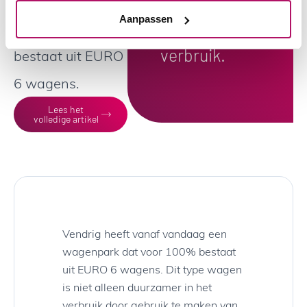
een wagenpark
duurzamer
Aanpassen
dat voor 100%
in het
verbruik.
bestaat uit EURO
6 wagens.
Lees het
volledige artikel
Vendrig heeft vanaf vandaag een
wagenpark dat voor 100% bestaat
uit EURO 6 wagens. Dit type wagen
is niet alleen duurzamer in het
verbruik door gebruik te maken van