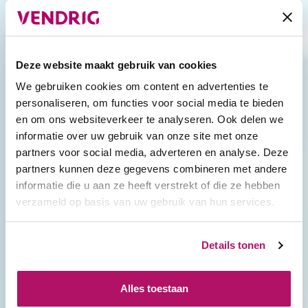
ISO
35,200
Biotechnologie,
Klasse
levensmiddelenproductie
6
ISO
352,000
Medische apparaten productie,
Deze website maakt gebruik van cookies
Klasse
verpakking van steriele
7
producten
We gebruiken cookies om content en advertenties te
personaliseren, om functies voor social media te bieden
ISO
3,520,000
Onderzoeksruimtes, datacenters
en om ons websiteverkeer te analyseren. Ook delen we
Klasse
informatie over uw gebruik van onze site met onze
8
partners voor social media, adverteren en analyse. Deze
partners kunnen deze gegevens combineren met andere
Hoe lang mag je in een cleanroom zijn?
informatie die u aan ze heeft verstrekt of die ze hebben
verzameld op basis van uw gebruik van hun services.
De tijd die je in een cleanroom mag doorbrengen,
varieert afhankelijk van diverse factoren zoals de
Details tonen
specificaties van de ruimte en de aard van het werk dat
je uitvoert. Er zijn geen vaste regels die bepalen hoe
Alles toestaan
lang een persoon in een cleanroom mag zijn. Echter,