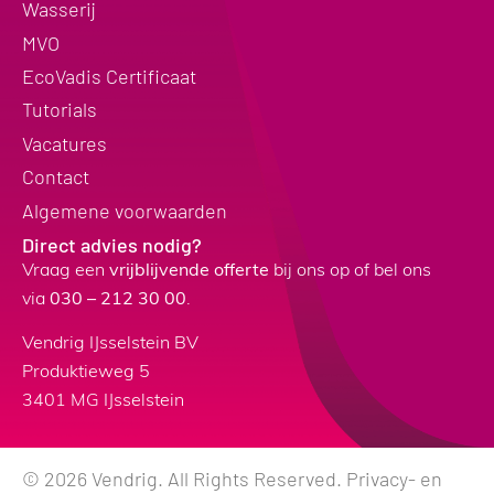
Wasserij
MVO
EcoVadis Certificaat
Tutorials
Vacatures
Contact
Algemene voorwaarden
Direct advies nodig?
Vraag een
vrijblijvende offerte
bij ons op of bel ons
via
030 – 212 30 00
.
Vendrig IJsselstein BV
Produktieweg 5
3401 MG IJsselstein
© 2026 Vendrig. All Rights Reserved.
Privacy- en