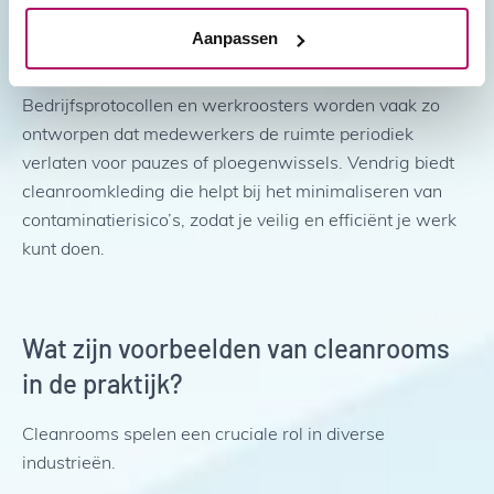
langdurige aanwezigheid kan het risico op contaminatie
verhogen, zelfs als je cleanroom-gecertificeerde
Aanpassen
kleding draagt.
Bedrijfsprotocollen en werkroosters worden vaak zo
ontworpen dat medewerkers de ruimte periodiek
verlaten voor pauzes of ploegenwissels. Vendrig biedt
cleanroomkleding die helpt bij het minimaliseren van
contaminatierisico’s, zodat je veilig en efficiënt je werk
kunt doen.
Wat zijn voorbeelden van cleanrooms
in de praktijk?
Cleanrooms spelen een cruciale rol in diverse
industrieën.