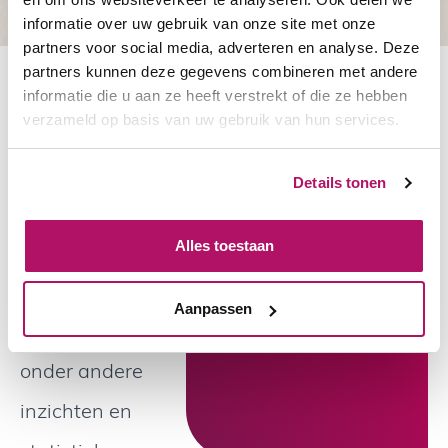
informatie over uw gebruik van onze site met onze
partners voor social media, adverteren en analyse. Deze
partners kunnen deze gegevens combineren met andere
informatie die u aan ze heeft verstrekt of die ze hebben
verzameld op basis van uw gebruik van hun services.
Vorig jaar
publiceerde de
Het risico
Details tonen
Nederlandse
wordt
vaak
Arbeidsinspectie
Alles toestaan
onderschat
het jaarverslag
Aanpassen
van 2022, waarin
onder andere
inzichten en