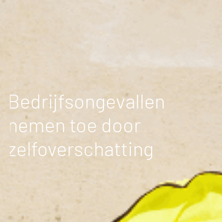
Bedrijfsongevallen
nemen toe door
zelfoverschatting